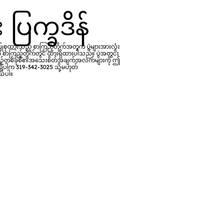
ပြက္ခဒိန်
်းပြုစုထားသည့် စာကြည့်တိုက်အတွက် ပွဲများအားလုံး
ု စာကြည့်တိုက်တွင် ထားရှိထားပါသည်။ ပွဲအတွင်း
အစီအစဉ်တစ်ခုစီ၏အသေးစိတ်အချက်အလက်များကို ဤ
းရှိပါက 319-342-3025 သို့မဟုတ်
ယ်ပါ။