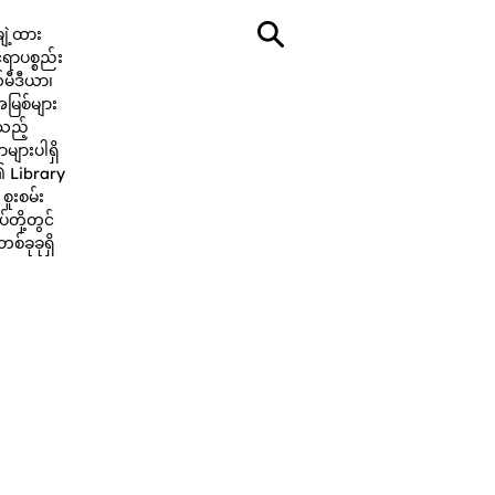
ချဲ့ထား
င်ရာပစ္စည်း
်မီဒီယာ၊
အမြစ်များ
်သည့်
များပါရှိ
့၏ Library
 စူးစမ်း
်တို့တွင်
်ခုခုရှိ
 Resources
Events
More