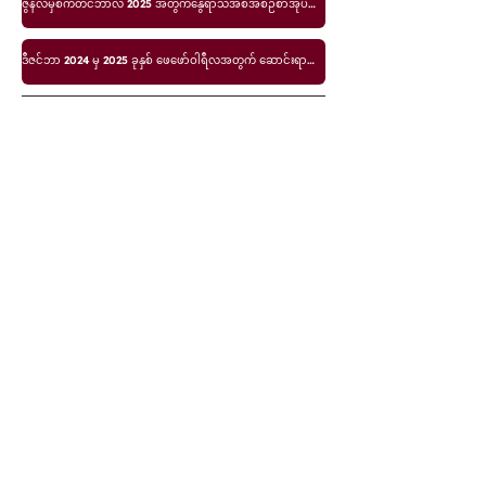
ဇွန်လမှစက်တင်ဘာလ 2025 အတွက်နွေရာသီအစီအစဉ်စာအုပ်ငယ်
ဒီဇင်ဘာ 2024 မှ 2025 ခုနှစ် ဖေဖော်ဝါရီလအတွက် ဆောင်းရာသီအစီအစဉ်စာအုပ်ငယ်