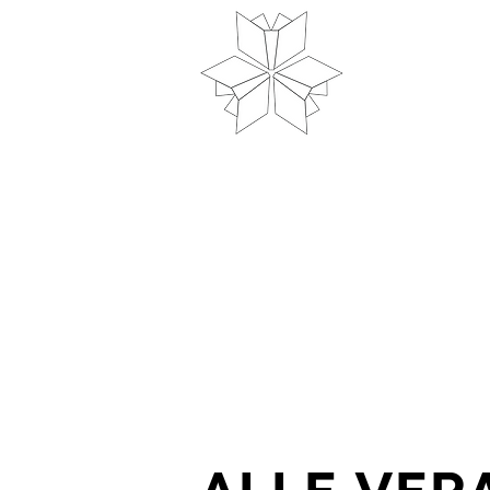
Heim
N