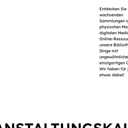
Entdecken Sie
wachsenden
Sammlungen 
physischen Mat
digitalen Medi
Online-Ressou
unsere Bibliot
Dinge mit
ungewöhnliche
einzigartigen 
Wir haben für 
etwas dabei!
ew Page
Projects
Catalog
Services
Books &