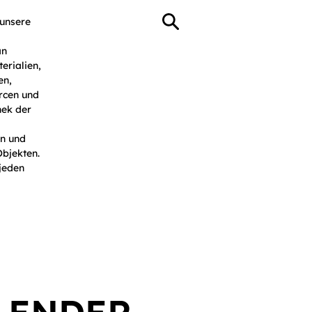
 unsere
an
erialien,
en,
rcen und
hek der
n und
Objekten.
jeden
 Resources
Events
More