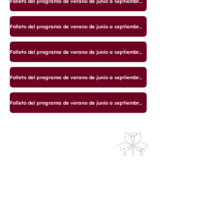
Folleto del programa de verano de junio a septiembre de 2025
Folleto del programa de verano de junio a septiembre de 2025
Folleto del programa de verano de junio a septiembre de 2025
Folleto del programa de verano de junio a septiembre de 2025
Folleto del programa de verano de junio a septiembre de 2025
Horario de la biblioteca
Lunes: 9 a. m. a 3 p. m.
Martes a miércoles: 14:00-20:00 horas
Jueves a viernes: 10 a. m. a 5 p. m.
Sábado: 10 a. m. a 2 p. m.
Domingo: Cerrado
Cierres por vacaciones