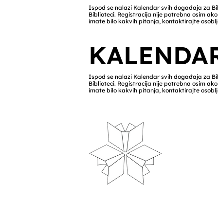
Ispod se nalazi Kalendar svih događaja za Bib
Biblioteci. Registracija nije potrebna osim 
imate bilo kakvih pitanja, kontaktirajte osoblj
KALENDA
Ispod se nalazi Kalendar svih događaja za Bib
Biblioteci. Registracija nije potrebna osim 
imate bilo kakvih pitanja, kontaktirajte osoblj
Radno 
biblio
Ponedjelja
Utorak-sri
Četvrtak-p
Subota: 10
Nedjelja: 
Zatvaranje