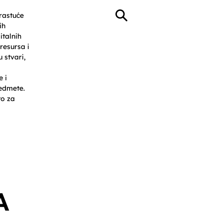
 rastuće
ih
italnih
resursa i
 stvari,
e i
edmete.
o za
 Resources
Events
More
A