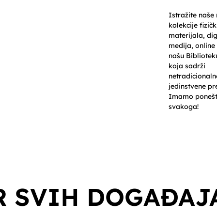
Istražite naše
kolekcije fizičk
materijala, dig
medija, online 
našu Biblioteku
koja sadrži
netradicionaln
jedinstvene pr
Imamo ponešt
svakoga!
ew Page
Projects
Catalog
Services
Books &
R SVIH DOGAĐAJ