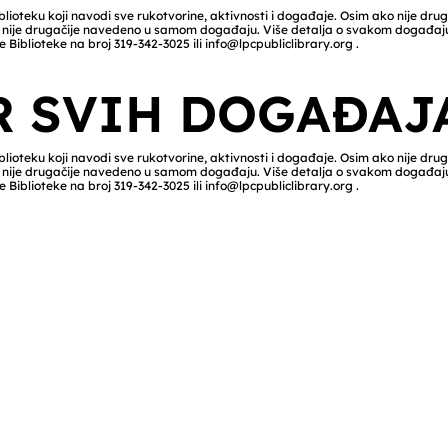
lioteku koji navodi sve rukotvorine, aktivnosti i događaje. Osim ako nije dru
ako nije drugačije navedeno u samom događaju. Više detalja o svakom događa
e Biblioteke na broj 319-342-3025 ili
info@lpcpubliclibrary.org
.
R SVIH DOGAĐAJ
lioteku koji navodi sve rukotvorine, aktivnosti i događaje. Osim ako nije dru
ako nije drugačije navedeno u samom događaju. Više detalja o svakom događa
e Biblioteke na broj 319-342-3025 ili
info@lpcpubliclibrary.org
.
vrijeme
Kontaktirajte nas
teke
Gradska javna biblioteka La Porte
Glavna ulica 308
k: 9:00-15:00
La Porte City, IA 50651
jeda: 14:00-20:00
Telefon: 319-342-3025
etak: 10:00-17:00
E-pošta:
info@lpcpubliclibrary.org
:00-14:00
Zatvoreno
Komentari i prijedlozi
 za vrijeme praznika