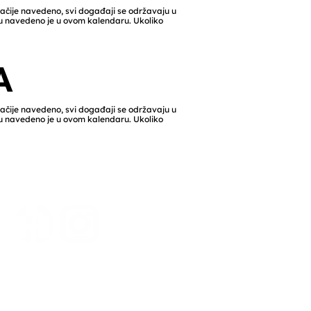
gačije navedeno, svi događaji se održavaju u
ju navedeno je u ovom kalendaru. Ukoliko
A
gačije navedeno, svi događaji se održavaju u
ju navedeno je u ovom kalendaru. Ukoliko
Povežite se s nama
@LaPorteCityPublicLibrary
Pripremite se za ovogodišnji ljetni
bibliotečki program pod nazivom
"Podigni nivo" u svojoj biblioteci!
Registracija počinje u ponedjeljak, 9. juna
u 9:00 sati. Posjetite biblioteku u bilo koje
vrijeme i započnite svoje čitalačko