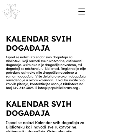
KALENDAR SVIH
DOGAĐAJA
Ispod se nalazi Kalendar svih događaja za
Biblioteku koji navodi sve rukotvorine, aktivnosti i
događaje. Osim ako nije drugačije navedeno, svi
događaji se održavaju u Biblioteci. Registracija nije
potrebna osim ako nije drugačije navedeno u
samom događaju. Više detalja o svakom događaju
navedeno je u ovom kalendaru. Ukoliko imate bilo
kakvih pitanja, kontaktirajte osoblje Biblioteke na
broj
319-342-3025
ili
info@lpcpubliclibrary.org
.
KALENDAR SVIH
DOGAĐAJA
Ispod se nalazi Kalendar svih događaja za
Biblioteku koji navodi sve rukotvorine,
aktivnosti i događaje. Osim ako nije