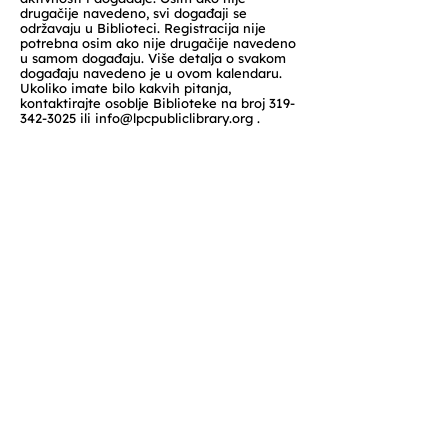
drugačije navedeno, svi događaji se
održavaju u Biblioteci. Registracija nije
potrebna osim ako nije drugačije navedeno
u samom događaju. Više detalja o svakom
događaju navedeno je u ovom kalendaru.
Ukoliko imate bilo kakvih pitanja,
kontaktirajte osoblje Biblioteke na broj
319-
342-3025
ili
info@lpcpubliclibrary.org
.