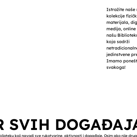
Istražite naše
kolekcije fizičk
materijala, dig
medija, online 
našu Biblioteku
koja sadrži
netradicionaln
jedinstvene pr
Imamo ponešt
svakoga!
ew Page
Projects
Catalog
Services
Books &
R SVIH DOGAĐAJ
lioteku koji navodi sve rukotvorine, aktivnosti i događaje. Osim ako nije dru