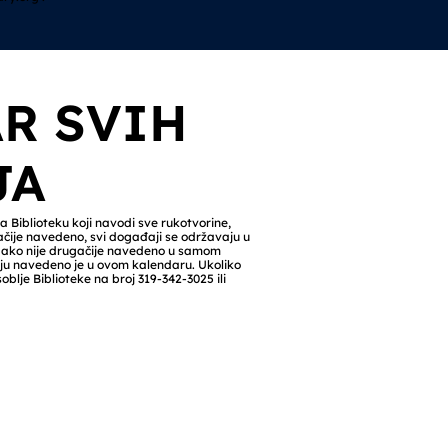
R SVIH
JA
 Biblioteku koji navodi sve rukotvorine,
ačije navedeno, svi događaji se održavaju u
im ako nije drugačije navedeno u samom
u navedeno je u ovom kalendaru. Ukoliko
oblje Biblioteke na broj 319-342-3025 ili