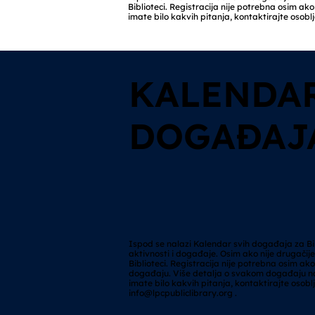
Biblioteci. Registracija nije potrebna osim 
imate bilo kakvih pitanja, kontaktirajte osoblj
KALENDAR
DOGAĐAJ
Ispod se nalazi Kalendar svih događaja za Bib
aktivnosti i događaje. Osim ako nije drugačij
Biblioteci. Registracija nije potrebna osim a
događaju. Više detalja o svakom događaju n
imate bilo kakvih pitanja, kontaktirajte osoblj
info@lpcpubliclibrary.org
.