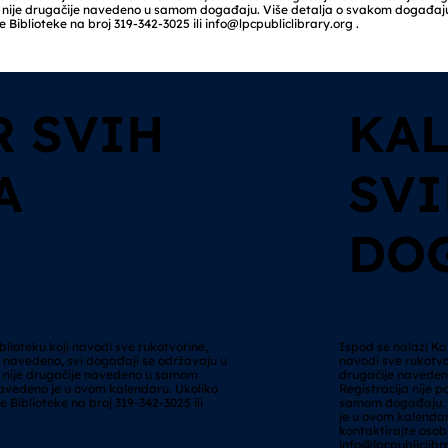
ako nije drugačije navedeno u samom događaju. Više detalja o svakom događa
e Biblioteke na broj 319-342-3025 ili
info@lpcpubliclibrary.org
.
 SVIH
KA
A
SV
DO
lioteku koji navodi sve rukotvorine,
Ispod se nalazi Ka
e navedeno, svi događaji se održavaju u
navodi sve rukotvo
ko nije drugačije navedeno u samom
drugačije navedeno
avedeno je u ovom kalendaru. Ukoliko
Registracija nije 
e Biblioteke na broj 319-342-3025 ili
samom događaju. 
je u ovom kalendar
kontaktirajte osobl
info@lpcpubliclibr