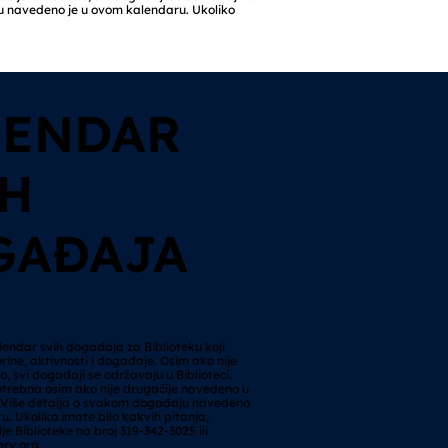
ju navedeno je u ovom kalendaru. Ukoliko
LENDAR
IH
GAĐAJA
lendar svih događaja za Biblioteku koji
rine, aktivnosti i događaje. Osim ako nije
, svi događaji se održavaju u Biblioteci.
potrebna osim ako nije drugačije navedeno u
Više detalja o svakom događaju navedeno
u. Ukoliko imate bilo kakvih pitanja,
je Biblioteke na broj 319-342-3025 ili
ary.org
.