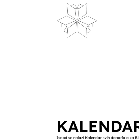
Dom
N
KALENDA
Ispod se nalazi Kalendar svih događaja za Bib