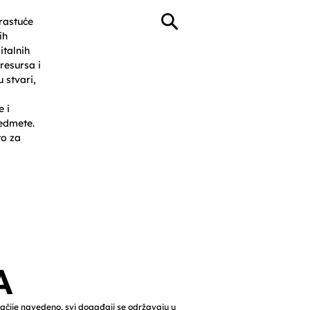
 rastuće
ih
italnih
resursa i
 stvari,
e i
edmete.
o za
 Resources
Events
More
A
gačije navedeno, svi događaji se održavaju u