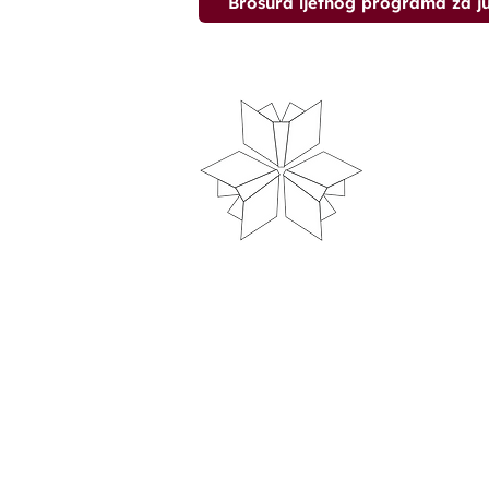
Brošura ljetnog programa za j
Radno 
biblio
Ponedjelja
Utorak-sri
Četvrtak-p
Subota: 10
Nedjelja: 
Zatvaranje