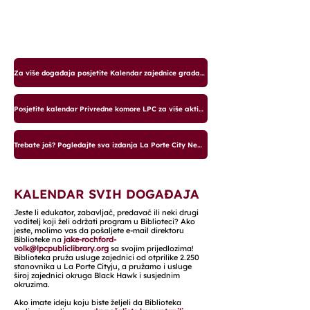
Za više događaja posjetite Kalendar zajednice grada La Porte
Posjetite kalendar Privredne komore LPC za više aktivnosti
Trebate još? Pogledajte sva izdanja La Porte City Newsa
KALENDAR SVIH DOGAĐAJA
Jeste li edukator, zabavljač, predavač ili neki drugi
voditelj koji želi održati program u Biblioteci? Ako
jeste, molimo vas da pošaljete e-mail direktoru
Biblioteke na
jake-rochford-
volk@lpcpubliclibrary.org
sa svojim prijedlozima!
Biblioteka pruža usluge zajednici od otprilike 2.250
stanovnika u La Porte Cityju, a pružamo i usluge
široj zajednici okruga Black Hawk i susjednim
okruzima.
Ako imate ideju koju biste željeli da Biblioteka