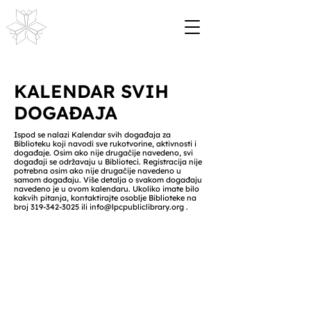
KALENDAR SVIH
DOGAĐAJA
Ispod se nalazi Kalendar svih događaja za
Biblioteku koji navodi sve rukotvorine, aktivnosti i
događaje. Osim ako nije drugačije navedeno, svi
događaji se održavaju u Biblioteci. Registracija nije
potrebna osim ako nije drugačije navedeno u
samom događaju. Više detalja o svakom događaju
navedeno je u ovom kalendaru. Ukoliko imate bilo
kakvih pitanja, kontaktirajte osoblje Biblioteke na
broj
319-342-3025
ili
info@lpcpubliclibrary.org
.